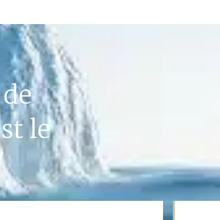
 de
st le
"