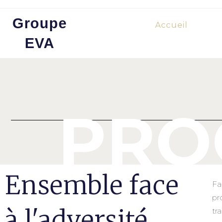
Groupe
Accueil
EVA
PRO
Ensemble face
Fa
pr
à l'adversité
tra