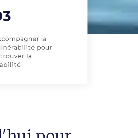
03
ccompagner la
lnérabilité pour
trouver la
abilité
d'hui pour