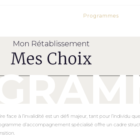
Programmes
Mon Rétablissement
Mes Choix
GRAM
ire face à l’invalidité est un défi majeur, tant pour l’individu q
ogramme d’accompagnement spécialisé offre un cadre struct
nsition.