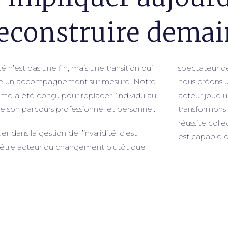
econstruire demai
ité n’est pas une fin, mais une transition qui
spectateur d
te un accompagnement sur mesure. Notre
nous créons 
e a été conçu pour replacer l’individu au
acteur joue u
e son parcours professionnel et personnel.
transformons 
réussite coll
er dans la gestion de l’invalidité, c’est
est capable d
d’être acteur du changement plutôt que
Groupe
EVA
e pour voir autrement le développement humain!