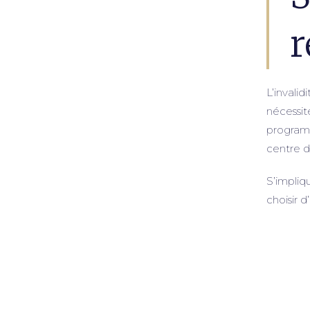
r
L’invalid
nécessi
programm
centre d
S’impliqu
choisir 
Ensembl